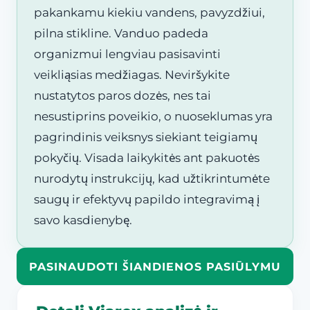
pakankamu kiekiu vandens, pavyzdžiui,
pilna stikline. Vanduo padeda
organizmui lengviau pasisavinti
veikliąsias medžiagas. Neviršykite
nustatytos paros dozės, nes tai
nesustiprins poveikio, o nuoseklumas yra
pagrindinis veiksnys siekiant teigiamų
pokyčių. Visada laikykitės ant pakuotės
nurodytų instrukcijų, kad užtikrintumėte
saugų ir efektyvų papildo integravimą į
savo kasdienybę.
PASINAUDOTI ŠIANDIENOS PASIŪLYMU