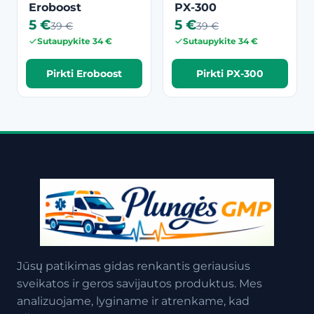
Eroboost
PX-300
5 €
5 €
39 €
39 €
Sutaupykite 34 €
Sutaupykite 34 €
Pirkti Eroboost
Pirkti PX-300
Jūsų patikimas gidas renkantis geriausius
sveikatos ir geros savijautos produktus. Mes
analizuojame, lyginame ir atrenkame, kad