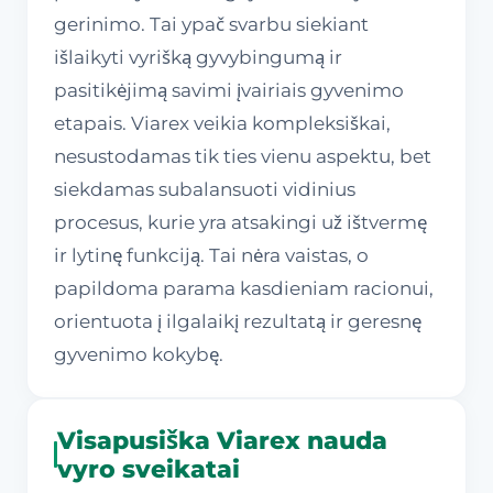
gerinimo. Tai ypač svarbu siekiant
išlaikyti vyrišką gyvybingumą ir
pasitikėjimą savimi įvairiais gyvenimo
etapais. Viarex veikia kompleksiškai,
nesustodamas tik ties vienu aspektu, bet
siekdamas subalansuoti vidinius
procesus, kurie yra atsakingi už ištvermę
ir lytinę funkciją. Tai nėra vaistas, o
papildoma parama kasdieniam racionui,
orientuota į ilgalaikį rezultatą ir geresnę
gyvenimo kokybę.
Visapusiška Viarex nauda
vyro sveikatai