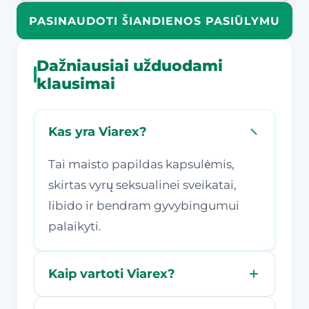
PASINAUDOTI ŠIANDIENOS PASIŪLYMU
Dažniausiai užduodami
klausimai
Kas yra Viarex?
Tai maisto papildas kapsulėmis,
skirtas vyrų seksualinei sveikatai,
libido ir bendram gyvybingumui
palaikyti.
Kaip vartoti Viarex?