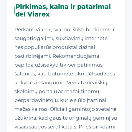
Pirkimas, kaina ir patarimai
dėl Viarex
Perkant Viarex, svarbu išlikti budriems ir
saugotis galimų sukčiavimų internete,
nes populiarūs produktai dažnai
padirbinėjami. Rekomenduojama
papildą užsisakyti tik per patikimus
šaltinius, kad būtumėte tikri dėl sudėties
kokybės ir saugumo. Venkite neaiškių
skelbimų portalų ar mažai žinomų
perpardavinėtojų, kurie siūlo įtartinai
mažas kainas. Oficiali gamintojo svetainė
užtikrina, kad gausite originalų gaminį su
visais saugos sertifikatais. Prieš pirkdami