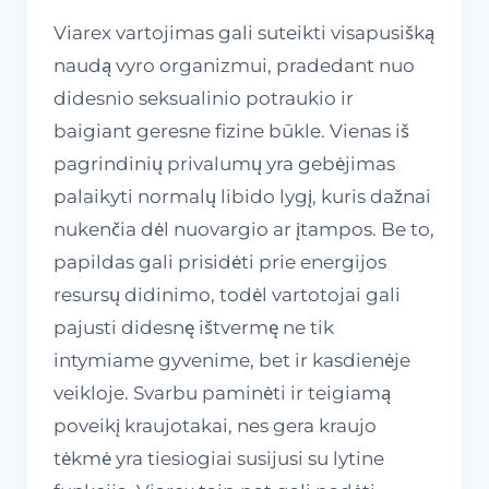
Viarex vartojimas gali suteikti visapusišką
naudą vyro organizmui, pradedant nuo
didesnio seksualinio potraukio ir
baigiant geresne fizine būkle. Vienas iš
pagrindinių privalumų yra gebėjimas
palaikyti normalų libido lygį, kuris dažnai
nukenčia dėl nuovargio ar įtampos. Be to,
papildas gali prisidėti prie energijos
resursų didinimo, todėl vartotojai gali
pajusti didesnę ištvermę ne tik
intymiame gyvenime, bet ir kasdienėje
veikloje. Svarbu paminėti ir teigiamą
poveikį kraujotakai, nes gera kraujo
tėkmė yra tiesiogiai susijusi su lytine