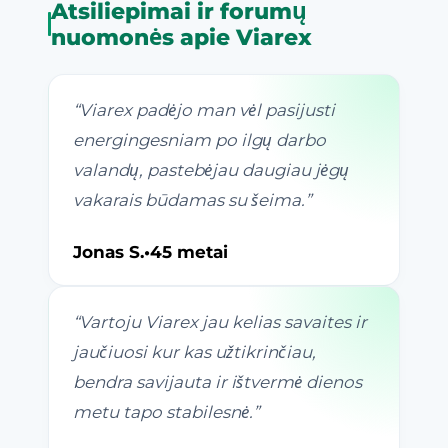
Atsiliepimai ir forumų
nuomonės apie Viarex
“
Viarex padėjo man vėl pasijusti
energingesniam po ilgų darbo
valandų, pastebėjau daugiau jėgų
vakarais būdamas su šeima.
”
Jonas S.
•
45 metai
“
Vartoju Viarex jau kelias savaites ir
jaučiuosi kur kas užtikrinčiau,
bendra savijauta ir ištvermė dienos
metu tapo stabilesnė.
”