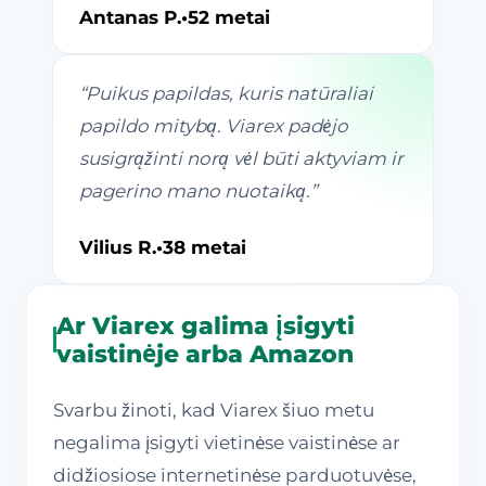
Antanas P.
•
52 metai
“
Puikus papildas, kuris natūraliai
papildo mitybą. Viarex padėjo
susigrąžinti norą vėl būti aktyviam ir
pagerino mano nuotaiką.
”
Vilius R.
•
38 metai
Ar Viarex galima įsigyti
vaistinėje arba Amazon
Svarbu žinoti, kad Viarex šiuo metu
negalima įsigyti vietinėse vaistinėse ar
didžiosiose internetinėse parduotuvėse,