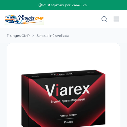
Pristatymas per 24/48 val.
Plungės GMP
Seksualinė sveikata