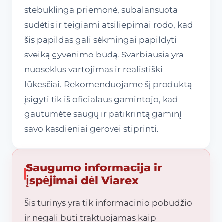
stebuklinga priemonė, subalansuota
sudėtis ir teigiami atsiliepimai rodo, kad
šis papildas gali sėkmingai papildyti
sveiką gyvenimo būdą. Svarbiausia yra
nuoseklus vartojimas ir realistiški
lūkesčiai. Rekomenduojame šį produktą
įsigyti tik iš oficialaus gamintojo, kad
gautumėte saugų ir patikrintą gaminį
savo kasdieniai gerovei stiprinti.
Saugumo informacija ir
įspėjimai dėl Viarex
Šis turinys yra tik informacinio pobūdžio
ir negali būti traktuojamas kaip