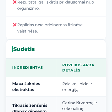
Rezultatai gali skirtis priklausomai nuo
organizmo.
Papildas nėra prieinamas fizinėse
vaistinėse.
Sudėtis
POVEIKIS ARBA
INGREDIENTAS
DETALĖS
Maca šaknies
Palaiko libido ir
ekstraktas
energiją
Gerina ištvermę ir
Tikrasis ženšenis
seksualinę
(Panax ginseng)