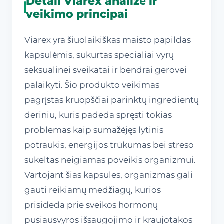
Detali Viarex analizė ir
veikimo principai
Viarex yra šiuolaikiškas maisto papildas
kapsulėmis, sukurtas specialiai vyrų
seksualinei sveikatai ir bendrai gerovei
palaikyti. Šio produkto veikimas
pagrįstas kruopščiai parinktų ingredientų
deriniu, kuris padeda spręsti tokias
problemas kaip sumažėjęs lytinis
potraukis, energijos trūkumas bei streso
sukeltas neigiamas poveikis organizmui.
Vartojant šias kapsules, organizmas gali
gauti reikiamų medžiagų, kurios
prisideda prie sveikos hormonų
pusiausvyros išsaugojimo ir kraujotakos