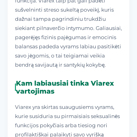
funkcija. Viarex taip pat gali padėti
sušvelninti streso sukeltą poveikį, kuris
dažnai tampa pagrindiniu trukdžiu
siekiant pilnaverčio intymumo. Galiausiai,
pagerėjęs fizinis pajėgumas ir emocinis
balansas padeda vyrams labiau pasitikėti
savo jėgomis, o tai teigiamai veikia
bendrą savijautą ir santykių kokybę.
Kam labiausiai tinka Viarex
vartojimas
Viarex yra skirtas suaugusiems vyrams,
kurie susiduria su pirmaisiais seksualinės
funkcijos pokyčiais arba tiesiog nori
profilaktiškai palaikyti savo vyrišką