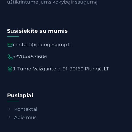
užtikrintume jums kokybę ir saugumą.
Susisiekite su mumis
contact@plungesgmp.lt
+37044871606
J. Tumo-Vaižganto g. 91, 90160 Plungė, LT
Puslapiai
Kontaktai
Apie mus