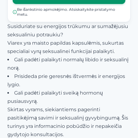
Be išankstinio apmokėjimo. Atsiskaitykite pristatymo
metu.
Susiduriate su energijos trūkumu ar sumažėjusiu
seksualiniu potraukiu?
Viarex yra maisto papildas kapsulėmis, sukurtas
specialiai vyrų seksualinei funkcijai palaikyti.
Gali padėti palaikyti normalų libido ir seksualinį
norą.
Prisideda prie geresnės ištvermės ir energijos
lygio.
Gali padėti palaikyti sveiką hormonų
pusiausvyrą.
Skirtas vyrams, siekiantiems pagerinti
pasitikėjimą savimi ir seksualinį gyvybingumą. Šis
turinys yra informacinio pobūdžio ir nepakeičia
gydytojo konsultacijos.