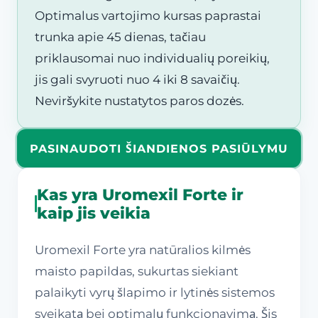
Optimalus vartojimo kursas paprastai
trunka apie 45 dienas, tačiau
priklausomai nuo individualių poreikių,
jis gali svyruoti nuo 4 iki 8 savaičių.
Neviršykite nustatytos paros dozės.
PASINAUDOTI ŠIANDIENOS PASIŪLYMU
Kas yra Uromexil Forte ir
kaip jis veikia
Uromexil Forte yra natūralios kilmės
maisto papildas, sukurtas siekiant
palaikyti vyrų šlapimo ir lytinės sistemos
sveikatą bei optimalų funkcionavimą. Šis