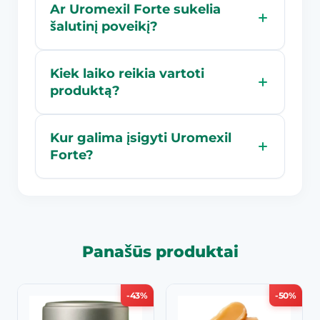
Ar Uromexil Forte sukelia
šalutinį poveikį?
Kiek laiko reikia vartoti
produktą?
Kur galima įsigyti Uromexil
Forte?
Panašūs produktai
-43%
-50%