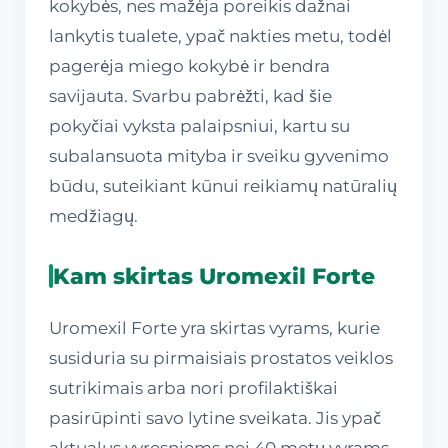
kokybės, nes mažėja poreikis dažnai
lankytis tualete, ypač nakties metu, todėl
pagerėja miego kokybė ir bendra
savijauta. Svarbu pabrėžti, kad šie
pokyčiai vyksta palaipsniui, kartu su
subalansuota mityba ir sveiku gyvenimo
būdu, suteikiant kūnui reikiamų natūralių
medžiagų.
Kam skirtas Uromexil Forte
Uromexil Forte yra skirtas vyrams, kurie
susiduria su pirmaisiais prostatos veiklos
sutrikimais arba nori profilaktiškai
pasirūpinti savo lytine sveikata. Jis ypač
aktualus vyresniems nei 40 metų vyrams,