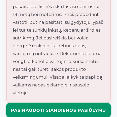
pakaitalas. Jis nėra skirtas asmenims iki
18 metų bei moterims. Prieš pradedant
vartoti, būtina pasitarti su gydytoju, ypač
jei turite sunkių inkstų, kepenų ar širdies
sutrikimų. Jei pasireiškia bet kokia
alerginė reakcija į sudėtines dalis,
vartojimą nutraukite. Rekomenduojama
vengti alkoholio vartojimo kurso metu,
nes tai gali turėti įtakos produkto
veiksmingumui. Visada laikykite papildą
vaikams nepasiekiamoje ir sausoje
vietoje.
PASINAUDOTI ŠIANDIENOS PASIŪLYMU