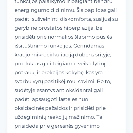
funkcijos palaikymo ir baigiant bendru
energingumo didinimu. Šis papildas gali
padėti sušvelninti diskomfortą, susijusį su
gerybine prostatos hiperplazija, bei
prisidėti prie normalios šlapimo pūslės
išsituštinimo funkcijos. Gerindamas
kraujo mikrocirkuliaciją dubens srityje,
produktas gali teigiamai veikti lytinį
potraukį ir erekcijos kokybę, kas yra
svarbu vyrų pasitikėjimui savimi. Be to,
sudėtyje esantys antioksidantai gali
padėti apsaugoti ląsteles nuo
oksidacinės pažaidos ir prisidėti prie
uždegiminių reakcijų mažinimo. Tai
prisideda prie geresnės gyvenimo