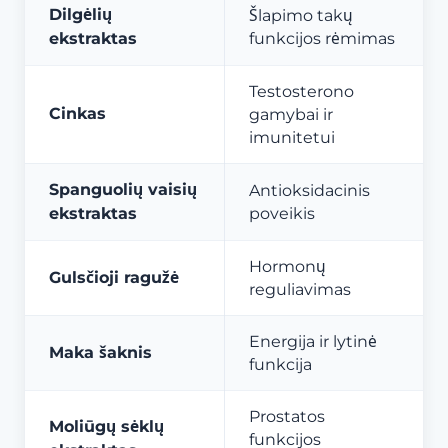
Dilgėlių
Šlapimo takų
ekstraktas
funkcijos rėmimas
Testosterono
Cinkas
gamybai ir
imunitetui
Spanguolių vaisių
Antioksidacinis
ekstraktas
poveikis
Hormonų
Gulsčioji ragužė
reguliavimas
Energija ir lytinė
Maka šaknis
funkcija
Prostatos
Moliūgų sėklų
funkcijos