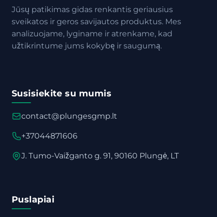
Jūsų patikimas gidas renkantis geriausius
sveikatos ir geros savijautos produktus. Mes
analizuojame, lyginame ir atrenkame, kad
užtikrintume jums kokybę ir saugumą.
Susisiekite su mumis
contact@plungesgmp.lt
+37044871606
J. Tumo-Vaižganto g. 91, 90160 Plungė, LT
Puslapiai