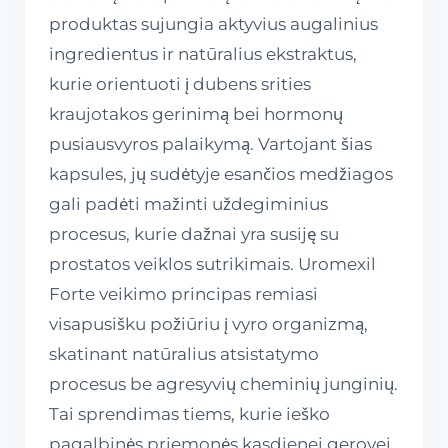
produktas sujungia aktyvius augalinius
ingredientus ir natūralius ekstraktus,
kurie orientuoti į dubens srities
kraujotakos gerinimą bei hormonų
pusiausvyros palaikymą. Vartojant šias
kapsules, jų sudėtyje esančios medžiagos
gali padėti mažinti uždegiminius
procesus, kurie dažnai yra susiję su
prostatos veiklos sutrikimais. Uromexil
Forte veikimo principas remiasi
visapusišku požiūriu į vyro organizmą,
skatinant natūralius atsistatymo
procesus be agresyvių cheminių junginių.
Tai sprendimas tiems, kurie ieško
pagalbinės priemonės kasdienei gerovei