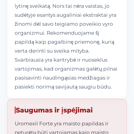
lytinę sveikatą. Nors tai nėra vaistas, jo
sudėtyje esantys augaliniai ekstraktai yra
žinomi dėl savo teigiamo poveikio vyro
organizmui. Rekomenduojame šį
papildą kaip pagalbinę priemonę, kurią
verta derinti su sveika mityba.
Svarbiausia yra kantrybė ir nuoseklus
vartojimas, kad organizmas galėtų pilnai
pasisavinti naudingąsias medžiagas ir
pasiekti norimą savijautą saugiu būdu.
Saugumas ir įspėjimai
Uromexil Forte yra maisto papildas ir
neturėtų būti vartojamas kaip maisto