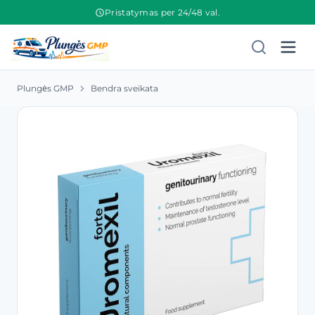
Pristatymas per 24/48 val.
Plungės GMP
Bendra sveikata