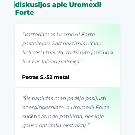
diskusijos apie Uromexil
Forte
“
Vartodamas Uromexil Forte
pastebėjau, kad naktimis rečiau
keliuosi į tualetą, todėl ryte jaučiuosi
kur kas labiau pailsėjęs.
”
Petras S.
•
52 metai
“
Šis papildas man padėjo pasijusti
energingesniam, o Uromexil Forte
sudėtis atrodo patikima, nes joje
gausu natūralių ekstraktų.
”