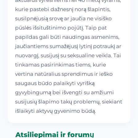
kurie pastebi dažnesnį norą šlapintis,
susilpnėjusią srovę ar jaučia ne visiško
pūslės išsituštinimo pojūtį. Taip pat
papildas gali būti naudingas asmenims,
jaučiantiems sumažėjusį lytinį potraukį ar
nuovargį, susijusį su seksualine veikla. Tai
tinkamas pasirinkimas tiems, kurie
vertina natūralius sprendimus ir ieško
saugaus būdo palaikyti vyrišką
gyvybingumą bei išvengti su amžiumi
susijusių šlapimo takų problemų, siekiant
išlaikyti aktyvų gyvenimo būdą.
Atsiliepimai ir forumų