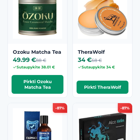
Ozoku Matcha Tea
TheraWolf
49.99 €
34 €
88 €
68 €
Sutaupykite 38.01 €
Sutaupykite 34 €
Pirkti Ozoku
Matcha Tea
Pirkti TheraWolf
-87%
-87%