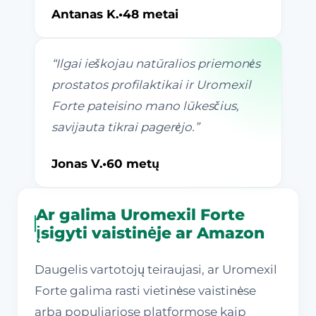
Antanas K.
•
48 metai
“
Ilgai ieškojau natūralios priemonės
prostatos profilaktikai ir Uromexil
Forte pateisino mano lūkesčius,
savijauta tikrai pagerėjo.
”
Jonas V.
•
60 metų
Ar galima Uromexil Forte
įsigyti vaistinėje ar Amazon
Daugelis vartotojų teiraujasi, ar Uromexil
Forte galima rasti vietinėse vaistinėse
arba populiariose platformose kaip