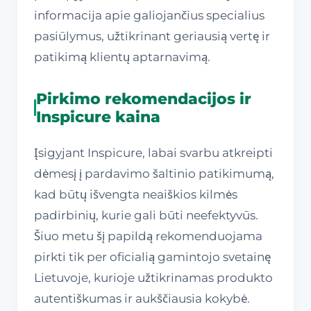
informacija apie galiojančius specialius
pasiūlymus, užtikrinant geriausią vertę ir
patikimą klientų aptarnavimą.
Pirkimo rekomendacijos ir
Inspicure kaina
Įsigyjant Inspicure, labai svarbu atkreipti
dėmesį į pardavimo šaltinio patikimumą,
kad būtų išvengta neaiškios kilmės
padirbinių, kurie gali būti neefektyvūs.
Šiuo metu šį papildą rekomenduojama
pirkti tik per oficialią gamintojo svetainę
Lietuvoje, kurioje užtikrinamas produkto
autentiškumas ir aukščiausia kokybė.