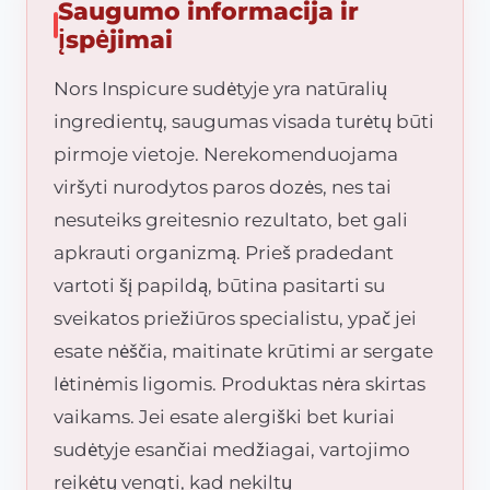
Saugumo informacija ir
įspėjimai
Nors Inspicure sudėtyje yra natūralių
ingredientų, saugumas visada turėtų būti
pirmoje vietoje. Nerekomenduojama
viršyti nurodytos paros dozės, nes tai
nesuteiks greitesnio rezultato, bet gali
apkrauti organizmą. Prieš pradedant
vartoti šį papildą, būtina pasitarti su
sveikatos priežiūros specialistu, ypač jei
esate nėščia, maitinate krūtimi ar sergate
lėtinėmis ligomis. Produktas nėra skirtas
vaikams. Jei esate alergiški bet kuriai
sudėtyje esančiai medžiagai, vartojimo
reikėtų vengti, kad nekiltų