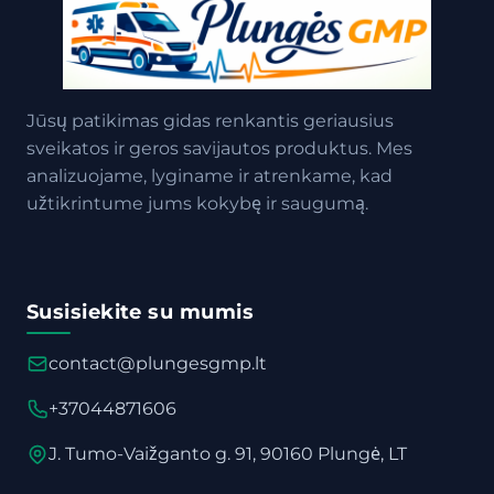
Jūsų patikimas gidas renkantis geriausius
sveikatos ir geros savijautos produktus. Mes
analizuojame, lyginame ir atrenkame, kad
užtikrintume jums kokybę ir saugumą.
Susisiekite su mumis
contact@plungesgmp.lt
+37044871606
J. Tumo-Vaižganto g. 91, 90160 Plungė, LT