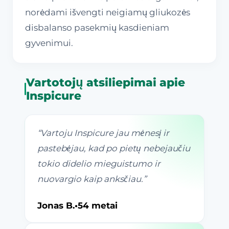
norėdami išvengti neigiamų gliukozės
disbalanso pasekmių kasdieniam
gyvenimui.
Vartotojų atsiliepimai apie
Inspicure
“
Vartoju Inspicure jau mėnesį ir
pastebėjau, kad po pietų nebejaučiu
tokio didelio mieguistumo ir
nuovargio kaip anksčiau.
”
Jonas B.
•
54 metai