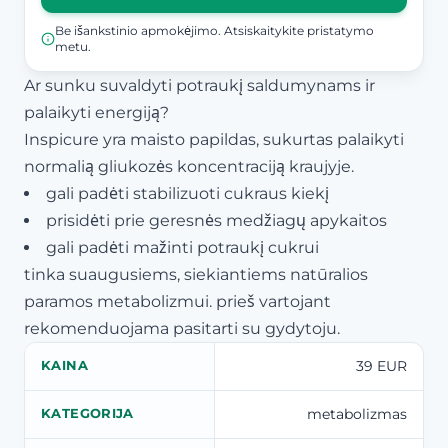
Be išankstinio apmokėjimo. Atsiskaitykite pristatymo
metu.
Ar sunku suvaldyti potraukį saldumynams ir
palaikyti energiją?
Inspicure yra maisto papildas, sukurtas palaikyti
normalią gliukozės koncentraciją kraujyje.
gali padėti stabilizuoti cukraus kiekį
prisidėti prie geresnės medžiagų apykaitos
gali padėti mažinti potraukį cukrui
tinka suaugusiems, siekiantiems natūralios
paramos metabolizmui. prieš vartojant
rekomenduojama pasitarti su gydytoju.
39 EUR
KAINA
metabolizmas
KATEGORIJA