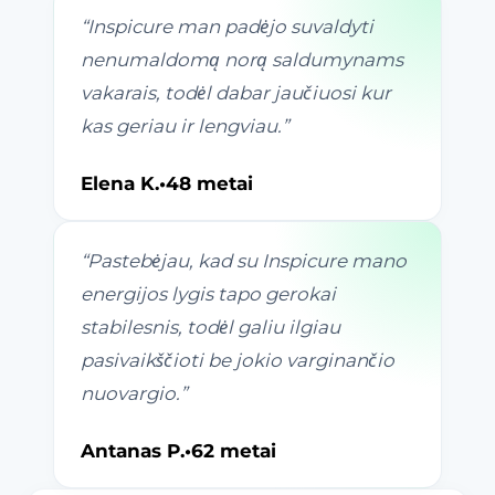
“
Inspicure man padėjo suvaldyti
nenumaldomą norą saldumynams
vakarais, todėl dabar jaučiuosi kur
kas geriau ir lengviau.
”
Elena K.
•
48 metai
“
Pastebėjau, kad su Inspicure mano
energijos lygis tapo gerokai
stabilesnis, todėl galiu ilgiau
pasivaikščioti be jokio varginančio
nuovargio.
”
Antanas P.
•
62 metai