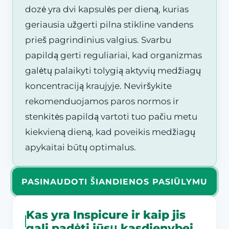
dozė yra dvi kapsulės per dieną, kurias
geriausia užgerti pilna stikline vandens
prieš pagrindinius valgius. Svarbu
papildą gerti reguliariai, kad organizmas
galėtų palaikyti tolygią aktyvių medžiagų
koncentraciją kraujyje. Neviršykite
rekomenduojamos paros normos ir
stenkitės papildą vartoti tuo pačiu metu
kiekvieną dieną, kad poveikis medžiagų
apykaitai būtų optimalus.
PASINAUDOTI ŠIANDIENOS PASIŪLYMU
Kas yra Inspicure ir kaip jis
gali padėti jūsų kasdienybei