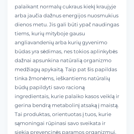
palaikant normalų cukraus kiekį kraujyje
arba jaučia dažnus energijos nuosmukius
dienos metu. Jis gali būti ypač naudingas
tiems, kurių mityboje gausu
angliavandenių arba kurių gyvenimo
būdas yra sėdimas, nes tokios aplinkybės
dažnai apsunkina natūralią organizmo
medžiagų apykaitą. Taip pat šis papildas
tinka žmonėms, ieškantiems natūralių
būdų papildyti savo racioną
ingredientais, kurie palaiko kasos veiklą ir
gerina bendrą metabolinį atsaką į maistą.
Tai produktas, orientuotas į tuos, kurie
sąmoningai rūpinasi savo sveikata ir
siekia prevencinės paramos organizmui,