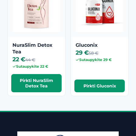
NuraSlim Detox
Gluconix
Tea
29 €
58 €
22 €
44 €
Sutaupykite 29 €
Sutaupykite 22 €
Pirkti NuraSlim
Detox Tea
Pirkti Gluconix