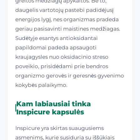
greitos medžiagų apykaitos. Be to,
daugelis vartotojų pastebi padidėjusį
energijos lygį, nes organizmas pradeda
geriau pasisavinti maistines medžiagas.
Sudėtyje esantys antioksidantai
papildomai padeda apsaugoti
kraujagysles nuo oksidacinio streso
poveikio, prisidėdami prie bendros
organizmo gerovės ir geresnės gyvenimo
kokybės palaikymo.
Kam labiausiai tinka
Inspicure kapsulės
Inspicure yra skirtas suaugusiems
asmenims, kurie susiduria su iššūkiais