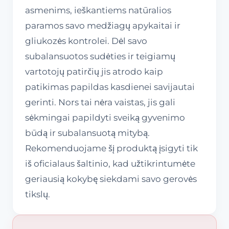
asmenims, ieškantiems natūralios
paramos savo medžiagų apykaitai ir
gliukozės kontrolei. Dėl savo
subalansuotos sudėties ir teigiamų
vartotojų patirčių jis atrodo kaip
patikimas papildas kasdienei savijautai
gerinti. Nors tai nėra vaistas, jis gali
sėkmingai papildyti sveiką gyvenimo
būdą ir subalansuotą mitybą.
Rekomenduojame šį produktą įsigyti tik
iš oficialaus šaltinio, kad užtikrintumėte
geriausią kokybę siekdami savo gerovės
tikslų.