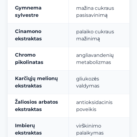
Gymnema
mažina cukraus
sylvestre
pasisavinimą
Cinamono
palaiko cukraus
ekstraktas
mažinimą
Chromo
angliavandenių
pikolinatas
metabolizmas
Karčiųjų melionų
gliukozės
ekstraktas
valdymas
Žaliosios arbatos
antioksidacinis
ekstraktas
poveikis
Imbierų
virškinimo
ekstraktas
palaikymas