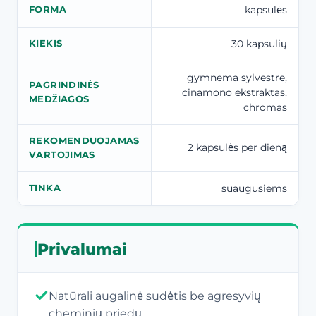
kapsulės
FORMA
30 kapsulių
KIEKIS
gymnema sylvestre,
PAGRINDINĖS
cinamono ekstraktas,
MEDŽIAGOS
chromas
REKOMENDUOJAMAS
2 kapsulės per dieną
VARTOJIMAS
suaugusiems
TINKA
Privalumai
Natūrali augalinė sudėtis be agresyvių
cheminių priedų