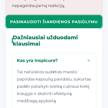
nepageidaujamų reakcijų.
PASINAUDOTI ŠIANDIENOS PASIŪLYMU
Dažniausiai užduodami
klausimai
Kas yra Inspicure?
Tai natūralios sudėties maisto
papildas kapsulių pavidalu, sukurtas
padėti palaikyti sveiką cukraus kiekį
kraujyje ir skatinti efektyvią
medžiagų apykaitą.