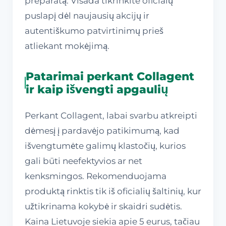
preparatą. Visada tikrinkite oficialų
puslapį dėl naujausių akcijų ir
autentiškumo patvirtinimų prieš
atliekant mokėjimą.
Patarimai perkant Collagent
ir kaip išvengti apgaulių
Perkant Collagent, labai svarbu atkreipti
dėmesį į pardavėjo patikimumą, kad
išvengtumėte galimų klastočių, kurios
gali būti neefektyvios ar net
kenksmingos. Rekomenduojama
produktą rinktis tik iš oficialių šaltinių, kur
užtikrinama kokybė ir skaidri sudėtis.
Kaina Lietuvoje siekia apie 5 eurus, tačiau