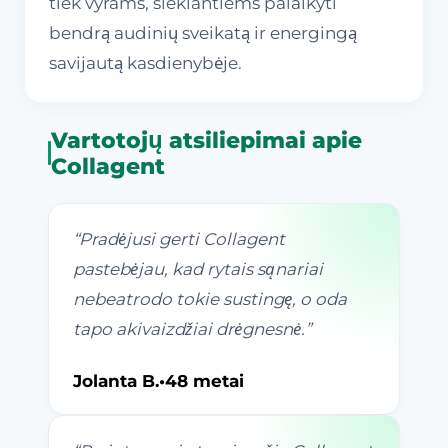
tiek vyrams, siekiantiems palaikyti
bendrą audinių sveikatą ir energingą
savijautą kasdienybėje.
Vartotojų atsiliepimai apie
Collagent
“
Pradėjusi gerti Collagent
pastebėjau, kad rytais sąnariai
nebeatrodo tokie sustingę, o oda
tapo akivaizdžiai drėgnesnė.
”
Jolanta B.
•
48 metai