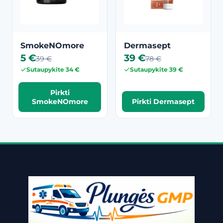
SmokeNOmore
Dermasept
5 €
39 €
39 €
78 €
Sutaupykite 34 €
Sutaupykite 39 €
Pirkti
SmokeNOmore
Pirkti Dermasept