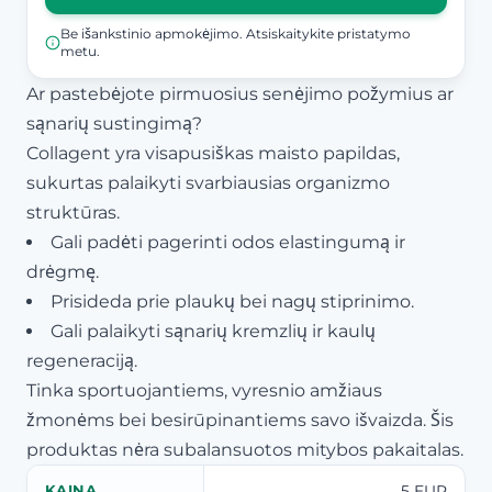
Be išankstinio apmokėjimo. Atsiskaitykite pristatymo
metu.
Ar pastebėjote pirmuosius senėjimo požymius ar
sąnarių sustingimą?
Collagent yra visapusiškas maisto papildas,
sukurtas palaikyti svarbiausias organizmo
struktūras.
Gali padėti pagerinti odos elastingumą ir
drėgmę.
Prisideda prie plaukų bei nagų stiprinimo.
Gali palaikyti sąnarių kremzlių ir kaulų
regeneraciją.
Tinka sportuojantiems, vyresnio amžiaus
žmonėms bei besirūpinantiems savo išvaizda. Šis
produktas nėra subalansuotos mitybos pakaitalas.
5 EUR
KAINA