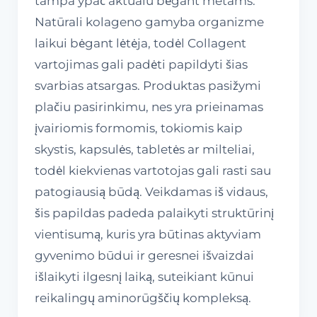
tampa ypač aktualu bėgant metams.
Natūrali kolageno gamyba organizme
laikui bėgant lėtėja, todėl Collagent
vartojimas gali padėti papildyti šias
svarbias atsargas. Produktas pasižymi
plačiu pasirinkimu, nes yra prieinamas
įvairiomis formomis, tokiomis kaip
skystis, kapsulės, tabletės ar milteliai,
todėl kiekvienas vartotojas gali rasti sau
patogiausią būdą. Veikdamas iš vidaus,
šis papildas padeda palaikyti struktūrinį
vientisumą, kuris yra būtinas aktyviam
gyvenimo būdui ir geresnei išvaizdai
išlaikyti ilgesnį laiką, suteikiant kūnui
reikalingų aminorūgščių kompleksą.