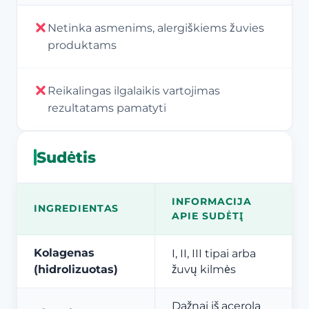
Netinka asmenims, alergiškiems žuvies
produktams
Reikalingas ilgalaikis vartojimas
rezultatams pamatyti
Sudėtis
INFORMACIJA
INGREDIENTAS
APIE SUDĖTĮ
Kolagenas
I, II, III tipai arba
(hidrolizuotas)
žuvų kilmės
Dažnai iš acerola