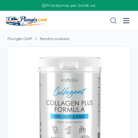
Pristatymas per 24/48 val.
Plungės GMP
Bendra sveikata