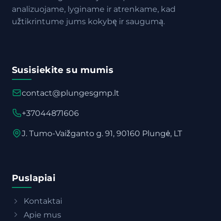
analizuojame, lyginame ir atrenkame, kad
užtikrintume jums kokybę ir saugumą.
Susisiekite su mumis
contact@plungesgmp.lt
+37044871606
J. Tumo-Vaižganto g. 91, 90160 Plungė, LT
Puslapiai
Kontaktai
Apie mus