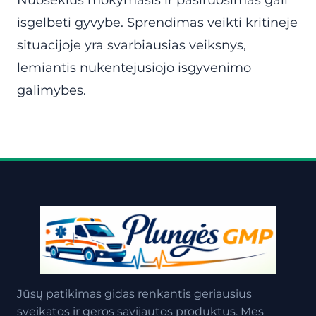
Nuoseklus mokymasis ir pasiruosimas gali
isgelbeti gyvybe. Sprendimas veikti kritineje
situacijoje yra svarbiausias veiksnys,
lemiantis nukentejusiojo isgyvenimo
galimybes.
Jūsų patikimas gidas renkantis geriausius
sveikatos ir geros savijautos produktus. Mes