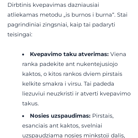
Dirbtinis kvepavimas dazniausiai
atliekamas metodu „is burnos i burna“. Stai
pagrindiniai zingsniai, kaip tai padaryti
teisingai:
Kvepavimo taku atverimas:
Viena
ranka padekite ant nukentejusiojo
kaktos, o kitos rankos dviem pirstais
kelkite smakra i virsu. Tai padeda
liezuviui neuzkristi ir atverti kvepavimo
takus.
Nosies uzspaudimas:
Pirstais,
esanciais ant kaktos, svelniai
uzspaudziama nosies minkstoji dalis,