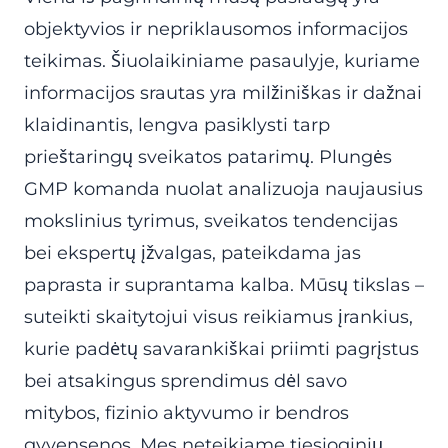
objektyvios ir nepriklausomos informacijos
teikimas. Šiuolaikiniame pasaulyje, kuriame
informacijos srautas yra milžiniškas ir dažnai
klaidinantis, lengva pasiklysti tarp
prieštaringų sveikatos patarimų. Plungės
GMP komanda nuolat analizuoja naujausius
mokslinius tyrimus, sveikatos tendencijas
bei ekspertų įžvalgas, pateikdama jas
paprasta ir suprantama kalba. Mūsų tikslas –
suteikti skaitytojui visus reikiamus įrankius,
kurie padėtų savarankiškai priimti pagrįstus
bei atsakingus sprendimus dėl savo
mitybos, fizinio aktyvumo ir bendros
gyvensenos. Mes neteikiame tiesioginių