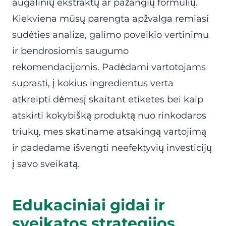
augalinių ekstraktų ar pažangių formulių.
Kiekviena mūsų parengta apžvalga remiasi
sudėties analize, galimo poveikio vertinimu
ir bendrosiomis saugumo
rekomendacijomis. Padėdami vartotojams
suprasti, į kokius ingredientus verta
atkreipti dėmesį skaitant etiketes bei kaip
atskirti kokybišką produktą nuo rinkodaros
triukų, mes skatiname atsakingą vartojimą
ir padedame išvengti neefektyvių investicijų
į savo sveikatą.
Edukaciniai gidai ir
sveikatos strategijos