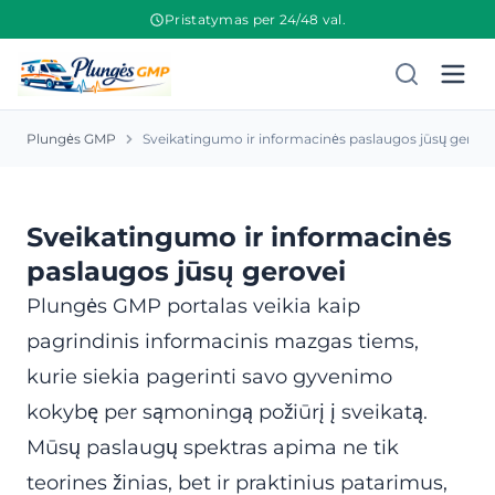
Pristatymas per 24/48 val.
Plungės GMP
Sveikatingumo ir informacinės paslaugos jūsų gerove
Sveikatingumo ir informacinės
paslaugos jūsų gerovei
Plungės GMP portalas veikia kaip
pagrindinis informacinis mazgas tiems,
kurie siekia pagerinti savo gyvenimo
kokybę per sąmoningą požiūrį į sveikatą.
Mūsų paslaugų spektras apima ne tik
teorines žinias, bet ir praktinius patarimus,