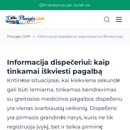
Pristatymas per 24/48 val.
Plungės GMP
Informacija dispečeriui: kaip tinkamai iškviesti pagalb
Informacija dispečeriui: kaip
tinkamai iškviesti pagalbą
Kritinėse situacijose, kai kiekviena sekundė
gali būti lemiama, tinkamas bendravimas
su greitosios medicinos pagalbos dispečeriu
yra vienas svarbiausių veiksnių. Dispečeris
yra pirmasis grandinės narys, kuris ne tik
registruoja įvykį, bet ir teikia pirminę