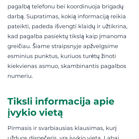
pagalbą telefonu bei koordinuoja brigadų
darbą. Supratimas, kokią informaciją reikia
pateikti, padeda išvengti klaidų ir užtikrina,
kad pagalba pasiektų tikslą kaip įmanoma
greičiau. Šiame straipsnyje apžvelgsime
esminius punktus, kuriuos turėtų žinoti
kiekvienas asmuo, skambinantis pagalbos
numeriu.
Tiksli informacija apie
įvykio vietą
Pirmasis ir svarbiausias klausimas, kurį
užduos dispečeris, yra įvykio vieta. Labai