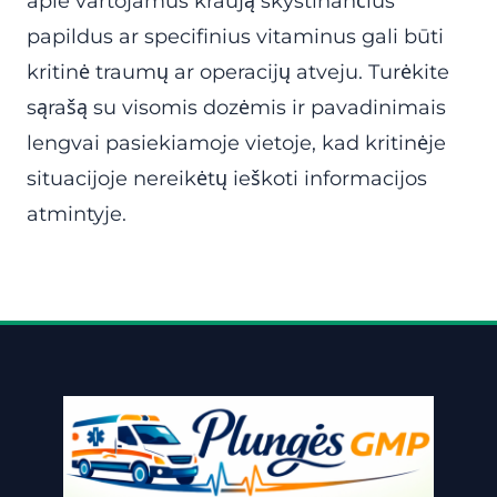
apie vartojamus kraują skystinančius
papildus ar specifinius vitaminus gali būti
kritinė traumų ar operacijų atveju. Turėkite
sąrašą su visomis dozėmis ir pavadinimais
lengvai pasiekiamoje vietoje, kad kritinėje
situacijoje nereikėtų ieškoti informacijos
atmintyje.