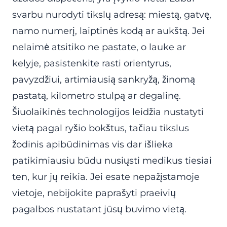
svarbu nurodyti tikslų adresą: miestą, gatvę,
namo numerį, laiptinės kodą ar aukštą. Jei
nelaimė atsitiko ne pastate, o lauke ar
kelyje, pasistenkite rasti orientyrus,
pavyzdžiui, artimiausią sankryžą, žinomą
pastatą, kilometro stulpą ar degalinę.
Šiuolaikinės technologijos leidžia nustatyti
vietą pagal ryšio bokštus, tačiau tikslus
žodinis apibūdinimas vis dar išlieka
patikimiausiu būdu nusiųsti medikus tiesiai
ten, kur jų reikia. Jei esate nepažįstamoje
vietoje, nebijokite paprašyti praeivių
pagalbos nustatant jūsų buvimo vietą.