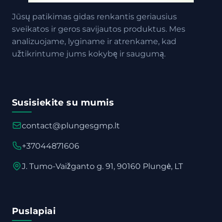
Jūsų patikimas gidas renkantis geriausius
sveikatos ir geros savijautos produktus. Mes
analizuojame, lyginame ir atrenkame, kad
užtikrintume jums kokybę ir saugumą.
Susisiekite su mumis
contact@plungesgmp.lt
+37044871606
J. Tumo-Vaižganto g. 91, 90160 Plungė, LT
Puslapiai