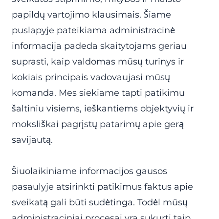
papildų vartojimo klausimais. Šiame
puslapyje pateikiama administracinė
informacija padeda skaitytojams geriau
suprasti, kaip valdomas mūsų turinys ir
kokiais principais vadovaujasi mūsų
komanda. Mes siekiame tapti patikimu
šaltiniu visiems, ieškantiems objektyvių ir
moksliškai pagrįstų patarimų apie gerą
savijautą.
Šiuolaikiniame informacijos gausos
pasaulyje atsirinkti patikimus faktus apie
sveikatą gali būti sudėtinga. Todėl mūsų
administraciniai procesai yra sukurti taip,